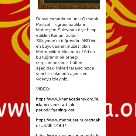
10-Tugra-Kanuni-
Dünya çapında en ünlü Osmanlı
Padişah Tuğrası batılıların
Muhteşem Süleyman diye hitap
ettikleri Kanuni Sultan
Süleyman’ın tuğrasıdır. ABD’nin
en büyük sanat müzesi olan
Metropolitan Museum of Art’da
bu tuğranın bir örneği
sergilenmektedir. Lütfen
aşağıdaki linkleri tarayıcınızda
yeni bir sekmede açınız ve
videoyu izleyiniz.
VİDEO:
https://www.khanacademy.org/humanities/art-
islam/islamic-art-late-
period/v/getting-lost
https://www.metmuseum.org/toah/works-
of-art/38.149.1/
https://www.metmuseum.org/art/collection/search/