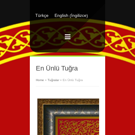
İngilizce
Türkçe
English
(
)
En Ünlü Tuğra
Home
»
Tuğralar
»
En Ünlü Tuğra