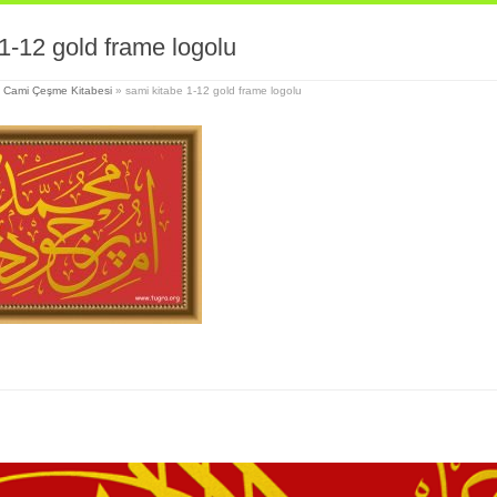
1-12 gold frame logolu
i Cami Çeşme Kitabesi
»
sami kitabe 1-12 gold frame logolu