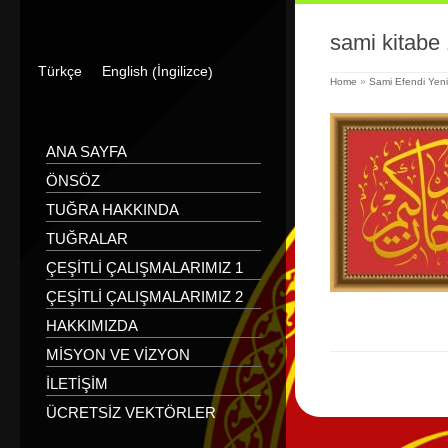
sami kitabe 
İngilizce
Türkçe
English
(
)
Home
»
Sami Efendi Yen
ANA SAYFA
ÖNSÖZ
TUĞRA HAKKINDA
TUĞRALAR
ÇEŞITLI ÇALIŞMALARIMIZ 1
ÇEŞITLI ÇALIŞMALARIMIZ 2
HAKKIMIZDA
MISYON VE VIZYON
İLETIŞIM
ÜCRETSIZ VEKTÖRLER